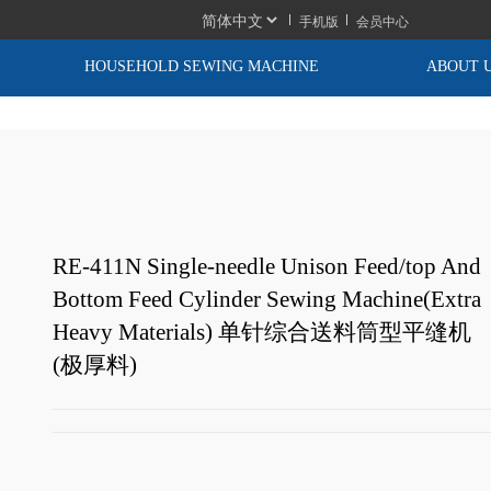
手机版
会员中心
HOUSEHOLD SEWING MACHINE
ABOUT 
RE-411N Single-needle Unison Feed/top And
Bottom Feed Cylinder Sewing Machine(Extra
Heavy Materials) 单针综合送料筒型平缝机
(极厚料)