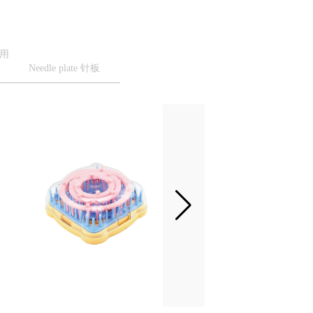
家用
Needle plate 针板