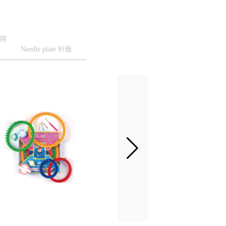
家用
Needle plate 针板